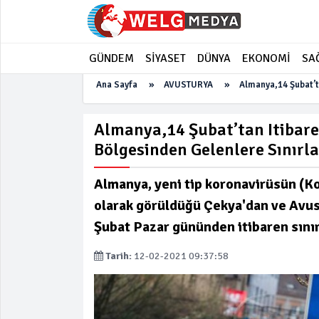
GÜNDEM
SİYASET
DÜNYA
EKONOMİ
SA
Ana Sayfa
»
AVUSTURYA
»
Almanya,14 Şubat’ta
Almanya,14 Şubat’tan Itibare
Bölgesinden Gelenlere Sınırla
Almanya, yeni tip koronavirüsün (K
olarak görüldüğü Çekya'dan ve Avus
Şubat Pazar gününden itibaren sınırl
Tarih:
12-02-2021 09:37:58