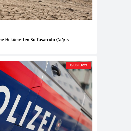
mı: Hükümetten Su Tasarrufu Çağrıs..
AVUSTURYA