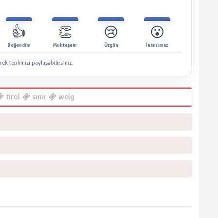
👍
👏
😢
😮
Beğendim
Muhteşem
Üzgün
İnanılmaz
rek tepkinizi paylaşabilirsiniz.
tirol
sınır
welg