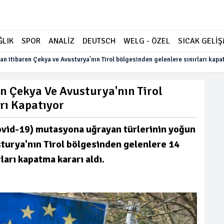
ĞLIK
SPOR
ANALİZ
DEUTSCH
WELG - ÖZEL
SICAK GELİ
n itibaren Çekya ve Avusturya'nın Tirol bölgesinden gelenlere sınırları kapa
n Çekya Ve Avusturya'nın Tirol
rı Kapatıyor
ovid-19) mutasyona uğrayan türlerinin yoğun
turya'nın Tirol bölgesinden gelenlere 14
arı kapatma kararı aldı.