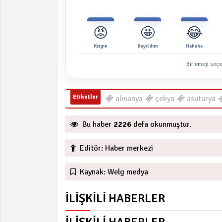
😡
🤩
😂
Kızgın
Bayıldım
Hahaha
Bir emoji seçe
Etiketler
almanya
çekya
asuturya
Bu haber
2226
defa okunmuştur.
Editör: Haber merkezi
Kaynak: Welg medya
İLİŞKİLİ HABERLER
İLİŞKİLİ HABERLER