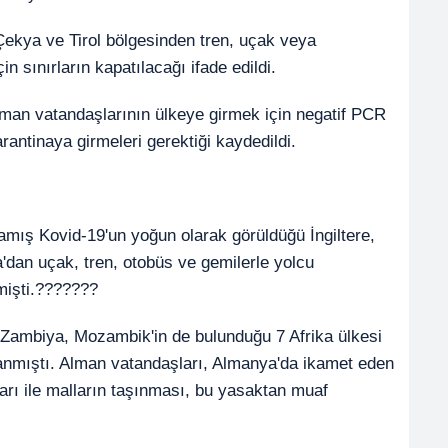
Çekya ve Tirol bölgesinden tren, uçak veya
n sınırların kapatılacağı ifade edildi.
man vatandaşlarının ülkeye girmek için negatif PCR
antinaya girmeleri gerektiği kaydedildi.
mış Kovid-19'un yoğun olarak görüldüğü İngiltere,
a'dan uçak, tren, otobüs ve gemilerle yolcu
mişti.???????
 Zambiya, Mozambik'in de bulunduğu 7 Afrika ülkesi
lanmıştı. Alman vatandaşları, Almanya'da ikamet eden
nları ile malların taşınması, bu yasaktan muaf