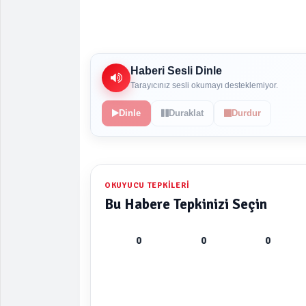
Haberi Sesli Dinle
Tarayıcınız sesli okumayı desteklemiyor.
Dinle
Duraklat
Durdur
OKUYUCU TEPKILERI
Bu Habere Tepkinizi Seçin
0
0
0