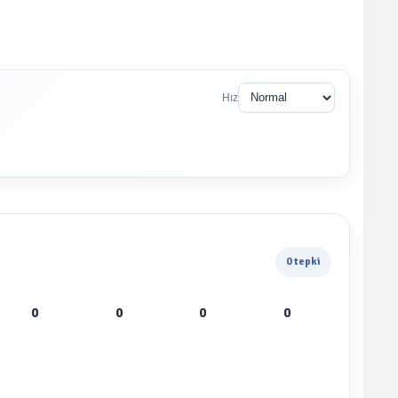
Hız
0 tepki
0
0
0
0